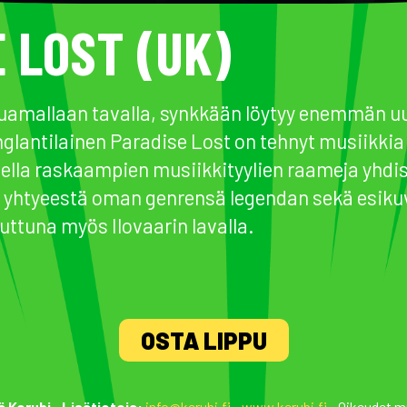
 LOST (UK)
uamallaan tavalla, synkkään löytyy enemmän uus
nglantilainen Paradise Lost on tehnyt musiikki
ella raskaampien musiikkityylien raameja yhdist
t yhtyeestä oman genrensä legendan sekä esik
suttuna myös Ilovaarin lavalla.
OSTA LIPPU
ä Kerubi
•
Lisätietoja:
info@kerubi.fi
•
www.kerubi.fi
• Oikeudet m