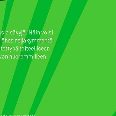
ia sävyjä. Näin voisi
a lähes neljäkymmentä
ettynä taiteelliseen
uvan nuoremmilleen.
uutoksiin pidätetään