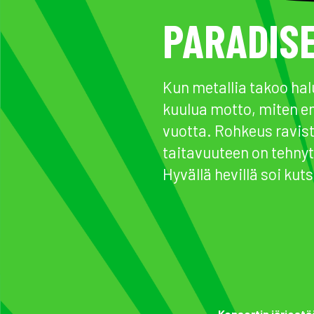
PARADISE
Kun metallia takoo hal
kuulua motto, miten e
vuotta. Rohkeus ravist
taitavuuteen on tehny
Hyvällä hevillä soi kut
Konsertin järjestä